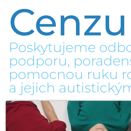
Cenzu
Poskytujeme odb
podporu, poradens
pomocnou ruku r
a jejich autistick