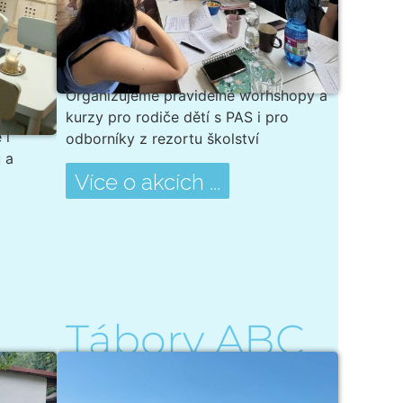
Organizujeme pravidelné worhshopy a
kurzy pro rodiče dětí s PAS i pro
 i
odborníky z rezortu školství
 a
Více o akcích ...
Tábory ABC