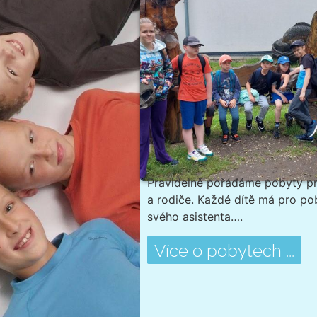
Pravidelně pořádáme pobyty pr
a rodiče. Každé dítě má pro po
svého asistenta….
Více o pobytech ...