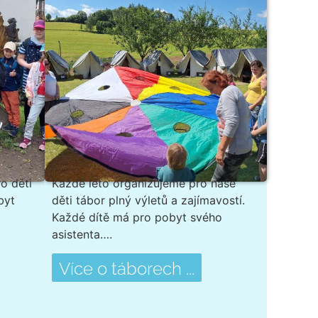
o děti
Každé léto organizujeme pro naše
byt
děti tábor plný výletů a zajímavostí.
Každé dítě má pro pobyt svého
asistenta….
Více o táborech ...