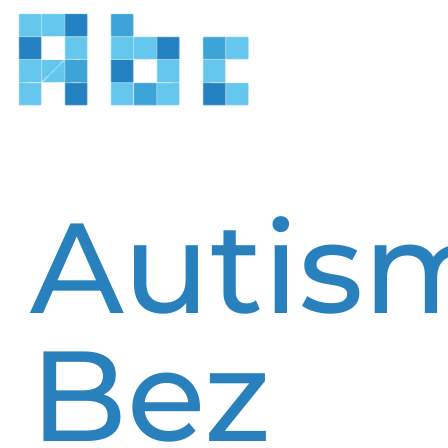
Autis
Bez