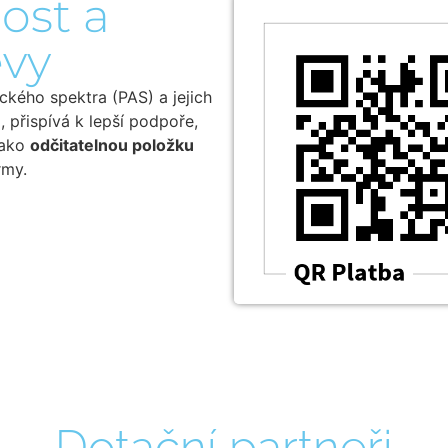
ost a
evy
ckého spektra (PAS) a jejich
, přispívá k lepší podpoře,
jako
odčitatelnou položku
rmy.
Dotační partneři