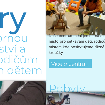
ry
ornou
Naše centrum není jen herna ale
místo pro setkávání dětí, rodičů
tví a
místem kde poskytujeme různé
kroužky
odičům
Více o centru ...
ým dětem
Pobyty