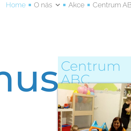
Home
O nás
Akce
Centrum A
mus
Centrum
ABC