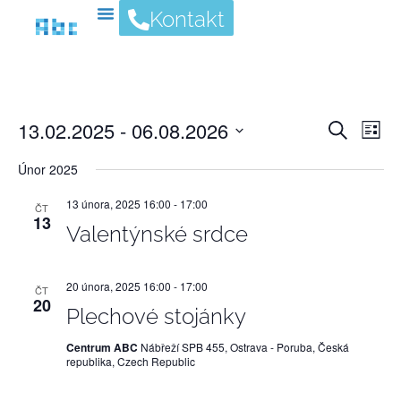
Kontakt
Nav
13.02.2025
 - 
06.08.2026
Na
Hledat
Sezn
pro
Vyberte
datum.
Únor 2025
pro
zob
Ak
13 února, 2025 16:00
-
17:00
ČT
13
hle
Valentýnské srdce
a
20 února, 2025 16:00
-
17:00
ČT
20
Plechové stojánky
zob
Centrum ABC
Nábřeží SPB 455, Ostrava - Poruba, Česká
republika, Czech Republic
Akc