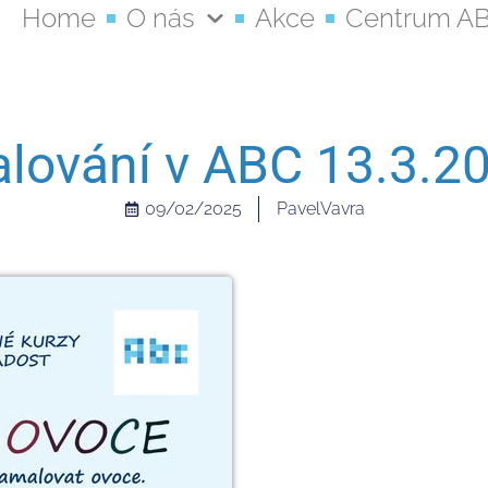
Home
O nás
Akce
Centrum A
lování v ABC 13.3.2
09/02/2025
PavelVavra