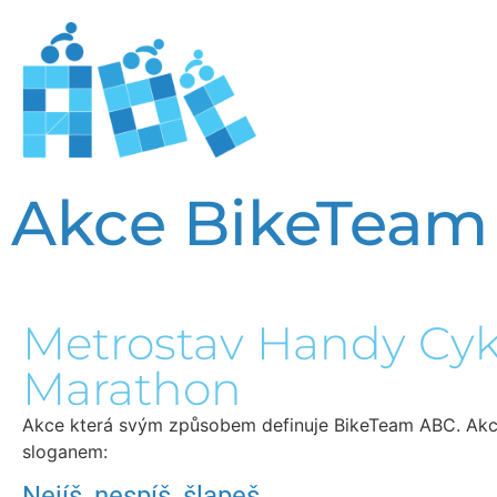
Akce BikeTeam
Metrostav Handy Cyk
Marathon
Akce která svým způsobem definuje BikeTeam ABC. Akce
sloganem:
Nejíš, nespíš, šlapeš…