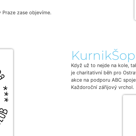
v Praze zase objevíme.
KurnikŠop
Když už to nejde na kole, t
je charitativní běh pro Ostr
akce na podporu ABC spojen
Každoroční zářijový vrchol.