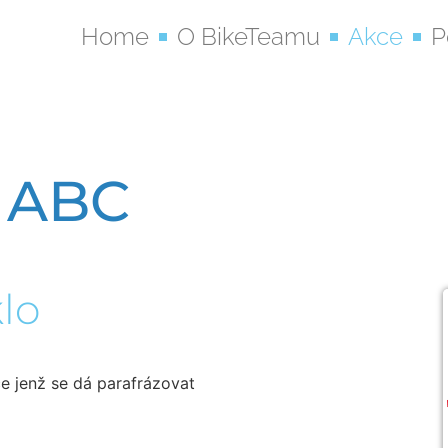
Home
O BikeTeamu
Akce
P
 ABC
lo
 jenž se dá parafrázovat