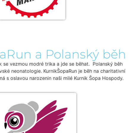
aRun a Polanský běh
ak se vezmou modré trika a jde se běhat. Polanský běh
avské neonatologie. KurnikŠopaRun je běh na charitativní
á s oslavou narozenin naši milé Kurnik Šopa Hospody.